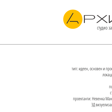
студио з
ЗА НАС
ПРОЕКТИ
тип: идеен, основен и пр
локац
п
с
проектанти: Невенка Ман
3Д визуелиза