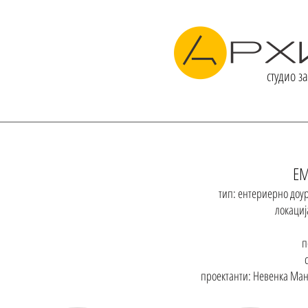
студио з
ЗА НАС
ПРОЕКТИ
ЕМ
тип: ентериерно доу
локациј
п
проектанти: Невенка Ман