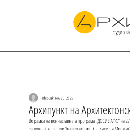
студио з
ЗА НАС
ПРОЕКТИ
arhipunkt
Nov 25, 2025
Архипункт на Архитектонс
Во рамки на воннаставната програма „ДОСИЕ АФС“ 
на 27
факултет-Скопје при Универзитетот „Св. Кирил и Методиј